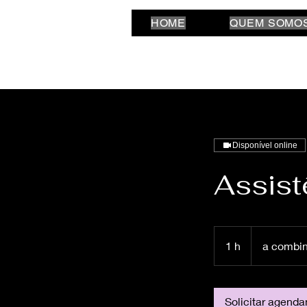
HOME
QUEM SOMO
Disponível online
Assist
a
combinar
1 h
1
a combin
Solicitar agend